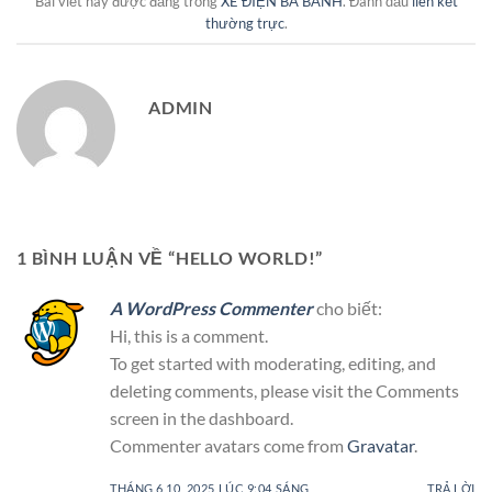
Bài viết này được đăng trong
XE ĐIỆN BA BÁNH
. Đánh dấu
liên kết
thường trực
.
ADMIN
1 BÌNH LUẬN VỀ “
HELLO WORLD!
”
A WordPress Commenter
cho biết:
Hi, this is a comment.
To get started with moderating, editing, and
deleting comments, please visit the Comments
screen in the dashboard.
Commenter avatars come from
Gravatar
.
THÁNG 6 10, 2025 LÚC 9:04 SÁNG
TRẢ LỜI