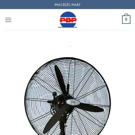
Bỏ
PHÚ ĐỨC PHÁT
qua
nội
0
dung