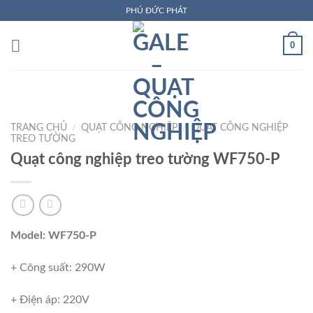
Bỏ
PHÚ ĐỨC PHÁT
qua
nội
0
dung
TRANG CHỦ
/
QUẠT CÔNG NGHIỆP
/
QUẠT CÔNG NGHIỆP
TREO TƯỜNG
Quạt công nghiệp treo tường WF750-P
Model: WF750-P
+ Công suất: 290W
+ Điện áp: 220V